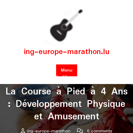
Skip
to
content
ing-europe-marathon.lu
Menu
Posted On 07 novembre 2025
La Course à Pied à 4 Ans
: Développement Physique
et Amusement
ing-europe-marathon
0 comments