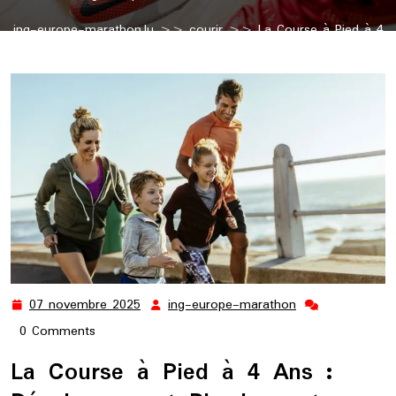
ing-europe-marathon.lu
>>
courir
>> La Course à Pied à 4
Ans : Développement Physique et Amusement
07 novembre 2025
ing-europe-marathon
07
ing-
novembre
europe-
0 Comments
2025
marathon
La Course à Pied à 4 Ans :