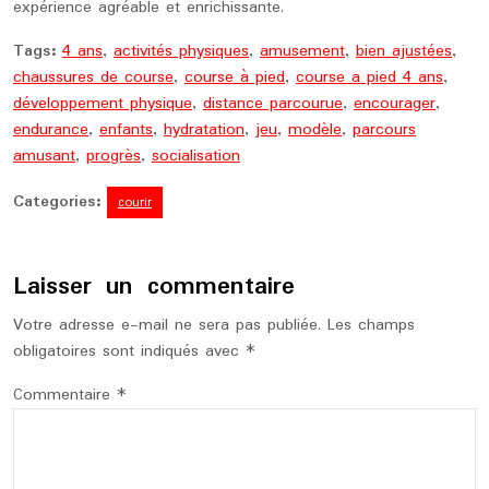
expérience agréable et enrichissante.
Tags:
4 ans
,
activités physiques
,
amusement
,
bien ajustées
,
chaussures de course
,
course à pied
,
course a pied 4 ans
,
développement physique
,
distance parcourue
,
encourager
,
endurance
,
enfants
,
hydratation
,
jeu
,
modèle
,
parcours
amusant
,
progrès
,
socialisation
Categories:
courir
Laisser un commentaire
Votre adresse e-mail ne sera pas publiée.
Les champs
obligatoires sont indiqués avec
*
Commentaire
*