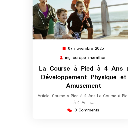
07 novembre 2025
07
novembre
ing-europe-marathon
ing-
2025
europe-
La Course à Pied à 4 Ans 
marathon
Développement Physique et
Amusement
Article: Course à Pied à 4 Ans La Course à Pie
à 4 Ans :…
0 Comments