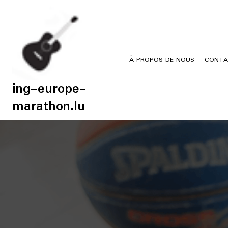
Skip
to
content
À PROPOS DE NOUS
CONTA
ing-europe-
marathon.lu