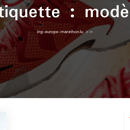
tiquette :
modè
ing-europe-marathon.lu
>>