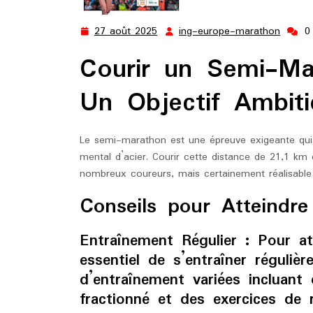
27 août 2025
ing-europe-marathon
0
27
ing-
août
europ
Courir un Semi-Ma
2025
marat
Un Objectif Ambiti
Le semi-marathon est une épreuve exigeante qui 
mental d’acier. Courir cette distance de 21,1 km
nombreux coureurs, mais certainement réalisable
Conseils pour Atteindre 
Entraînement Régulier :
Pour att
essentiel de s’entraîner réguliè
d’entraînement variées incluan
fractionné et des exercices de 