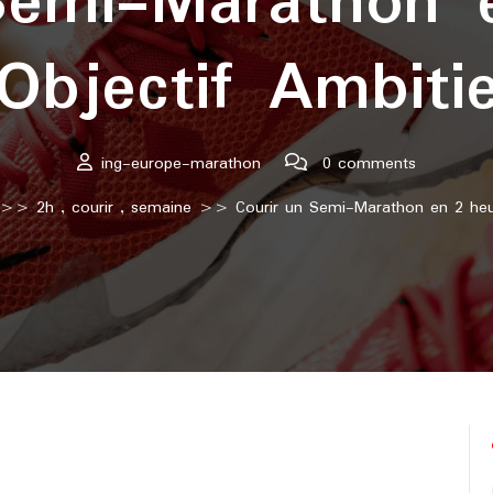
Semi-Marathon 
Objectif Ambiti
ing-europe-marathon
0 comments
>>
2h
,
courir
,
semaine
>> Courir un Semi-Marathon en 2 heur