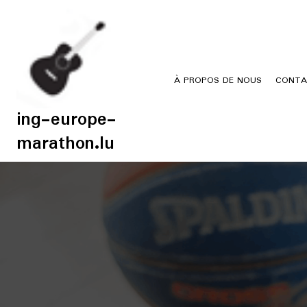
Skip
to
content
À PROPOS DE NOUS
CONTA
ing-europe-
marathon.lu