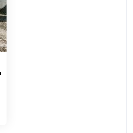
ng-
urope-
a
arathon