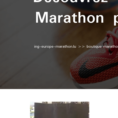
Marathon p
ing-europe-marathon.lu
>>
boutique marath