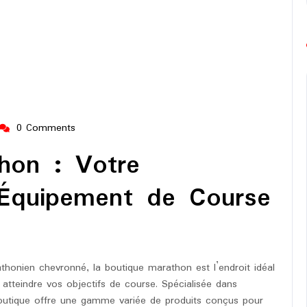
0 Comments
ng-
urope-
hon : Votre
arathon
l’Équipement de Course
onien chevronné, la boutique marathon est l’endroit idéal
atteindre vos objectifs de course. Spécialisée dans
boutique offre une gamme variée de produits conçus pour