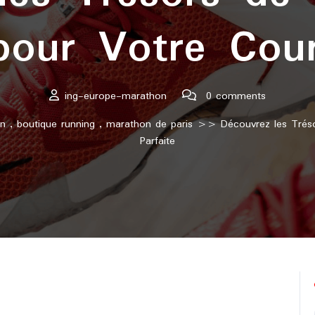
our Votre Cour
ing-europe-marathon
0 comments
on
,
boutique running
,
marathon de paris
>> Découvrez les Trésor
Parfaite