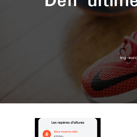
Défi ultim
ing-eur