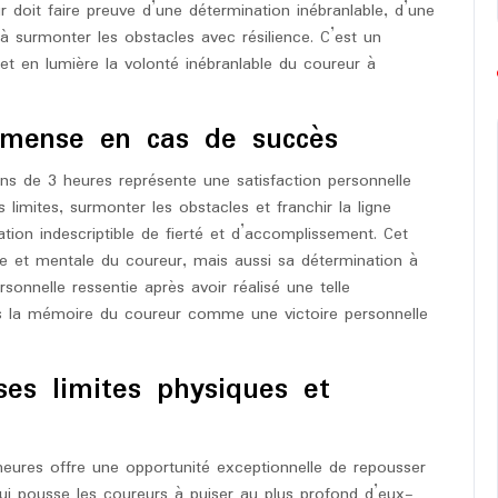
eur doit faire preuve d’une détermination inébranlable, d’une
à surmonter les obstacles avec résilience. C’est un
et en lumière la volonté inébranlable du coureur à
immense en cas de succès
ins de 3 heures représente une satisfaction personnelle
imites, surmonter les obstacles et franchir la ligne
tion indescriptible de fierté et d’accomplissement. Cet
ue et mentale du coureur, mais aussi sa détermination à
rsonnelle ressentie après avoir réalisé une telle
ns la mémoire du coureur comme une victoire personnelle
ses limites physiques et
heures offre une opportunité exceptionnelle de repousser
qui pousse les coureurs à puiser au plus profond d’eux-