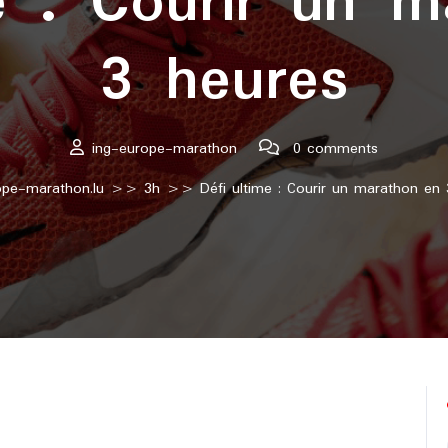
e : Courir un 
3 heures
ing-europe-marathon
0 comments
ope-marathon.lu
>>
3h
>> Défi ultime : Courir un marathon en 