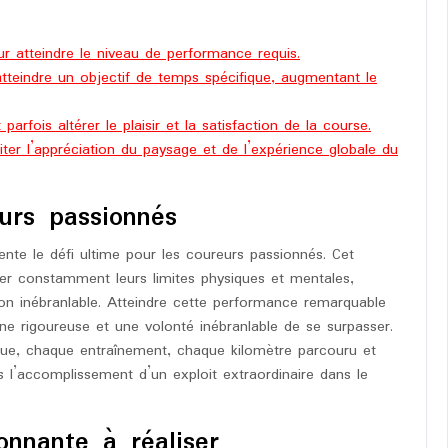
ur atteindre le niveau de performance requis.
tteindre un objectif de temps spécifique, augmentant le
parfois altérer le plaisir et la satisfaction de la course.
miter l’appréciation du paysage et de l’expérience globale du
urs passionnés
te le défi ultime pour les coureurs passionnés. Cet
er constamment leurs limites physiques et mentales,
on inébranlable. Atteindre cette performance remarquable
ine rigoureuse et une volonté inébranlable de se surpasser.
que, chaque entraînement, chaque kilomètre parcouru et
 l’accomplissement d’un exploit extraordinaire dans le
onnante à réaliser