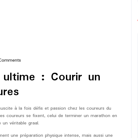
Comments
-
f ultime : Courir un
on
ures
cite à la fois défis et passion chez les coureurs du
es coureurs se fixent, celui de terminer un marathon en
n véritable graal.
ent une préparation physique intense, mais aussi une