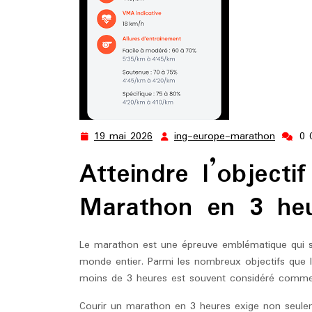
19 mai 2026
ing-europe-marathon
0 
19
ing-
mai
europe
Atteindre l’objecti
2026
marath
Marathon en 3 he
Le marathon est une épreuve emblématique qui sus
monde entier. Parmi les nombreux objectifs que l
moins de 3 heures est souvent considéré comme u
Courir un marathon en 3 heures exige non seulem