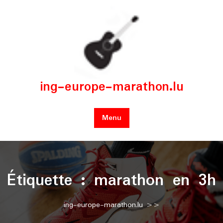
Skip
to
content
ing-europe-marathon.lu
Menu
Étiquette :
marathon en 3h
ing-europe-marathon.lu
>>