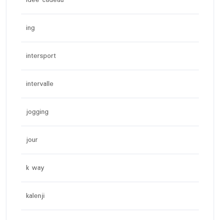
idée cadeau
ing
intersport
intervalle
jogging
jour
k way
kalenji