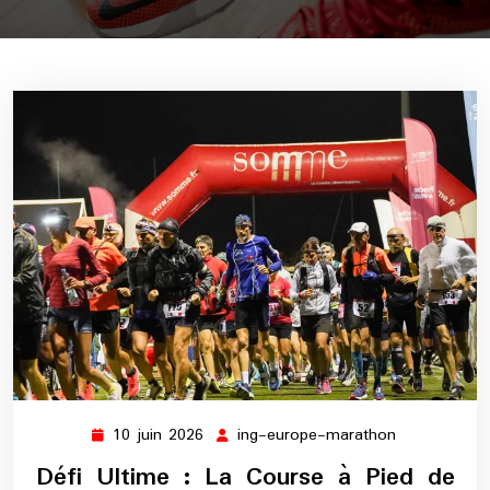
10 juin 2026
ing-europe-marathon
10
ing-
juin
europe-
Défi Ultime : La Course à Pied de
2026
marathon