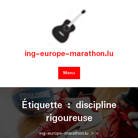
Skip
to
content
ing-europe-marathon.lu
Menu
Étiquette :
discipline
rigoureuse
ing-europe-marathon.lu
>>