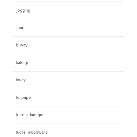
jogging
jour
k way
kalenji
kway
le pape
loire atlantique
lucile woodward