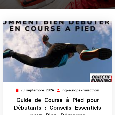
23 septembre 2024
ing-europe-marathon
23
ing-
septembre
europe-
Guide de Course à Pied pour
2024
maratho
Débutants : Conseils Essentiels