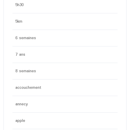
5h30
5km
6 semaines
7 ans
8 semaines
accouchement
annecy
apple