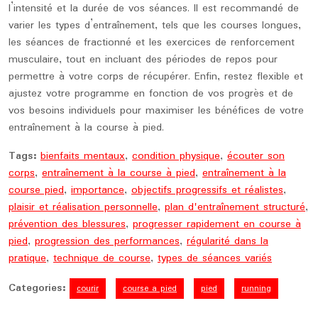
l’intensité et la durée de vos séances. Il est recommandé de
varier les types d’entraînement, tels que les courses longues,
les séances de fractionné et les exercices de renforcement
musculaire, tout en incluant des périodes de repos pour
permettre à votre corps de récupérer. Enfin, restez flexible et
ajustez votre programme en fonction de vos progrès et de
vos besoins individuels pour maximiser les bénéfices de votre
entraînement à la course à pied.
Tags:
bienfaits mentaux
,
condition physique
,
écouter son
corps
,
entraînement à la course à pied
,
entraînement à la
course pied
,
importance
,
objectifs progressifs et réalistes
,
plaisir et réalisation personnelle
,
plan d'entraînement structuré
,
prévention des blessures
,
progresser rapidement en course à
pied
,
progression des performances
,
régularité dans la
pratique
,
technique de course
,
types de séances variés
Categories:
courir
course a pied
pied
running