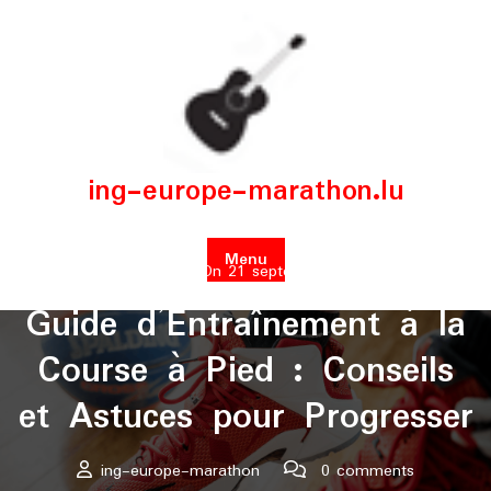
Skip
to
content
ing-europe-marathon.lu
Menu
Posted On 21 septembre 2024
Guide d’Entraînement à la
Course à Pied : Conseils
et Astuces pour Progresser
ing-europe-marathon
0 comments