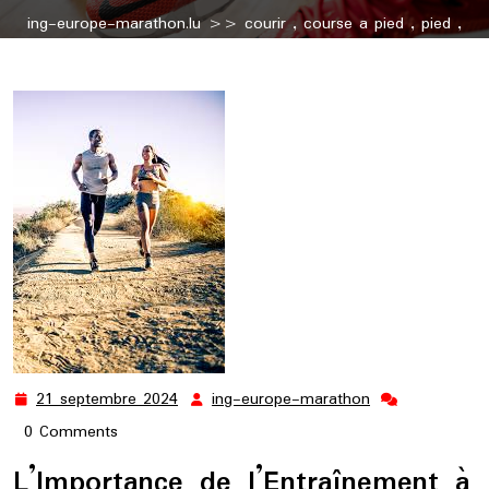
ing-europe-marathon.lu
>>
courir
,
course a pied
,
pied
,
running
>> Guide d’Entraînement à la Course à Pied :
Conseils et Astuces pour Progresser
21 septembre 2024
ing-europe-marathon
21
ing-
septembre
europe-
0 Comments
2024
marathon
L’Importance de l’Entraînement à