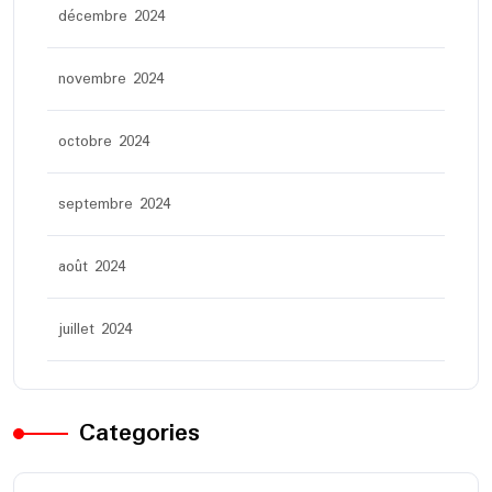
décembre 2024
novembre 2024
octobre 2024
septembre 2024
août 2024
juillet 2024
Categories