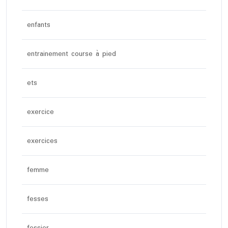
enfants
entrainement course à pied
ets
exercice
exercices
femme
fesses