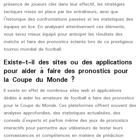
présence de joueurs clés dans leur effectif, les stratégies
tactiques mises en place par les entraîneurs, ainsi que
l’historique des confrontations passées et les statistiques des
équipes en lice. En analysant attentivement ces éléments,
vous serez mieux équipé pour anticiper les résultats des
matchs et faire des pronostics éclairés lors de ce prestigieux
tournoi mondial de football.
Existe-t-il des sites ou des applications
pour aider à faire des pronostics pour
la Coupe du Monde ?
Il existe en effet de nombreux sites web et applications
dédiés à aider les amateurs de football à faire des pronostics
pour la Coupe du Monde. Ces plateformes offrent souvent des
analyses approfondies, des statistiques actualisées, des
conseils d’experts et parfois même des jeux de pronostics
interactifs pour permettre aux utilisateurs de tester leurs
connaissances et compétences en matière de prédiction