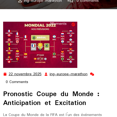
ing-europe-marathon
0 comments
ing-europe-marathon.lu
>>
Uncategorized
>> Guide des
Pronostics pour la Coupe du Monde : Anticipez les Grands
Moments
22 novembre 2025
ing-europe-marathon
22
ing-
novembre
europe-
0 Comments
2025
marathon
Pronostic Coupe du Monde :
Anticipation et Excitation
La Coupe du Monde de la FIFA est l’un des événements