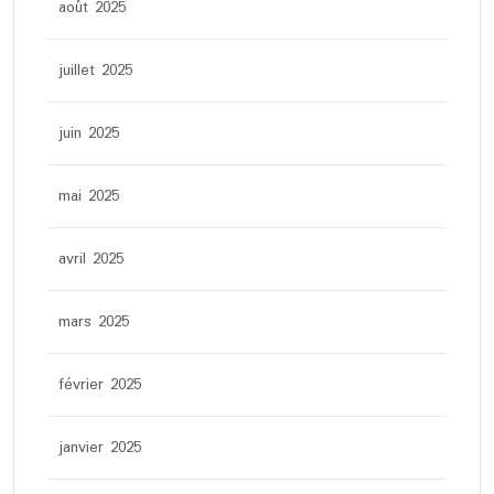
août 2025
juillet 2025
juin 2025
mai 2025
avril 2025
mars 2025
février 2025
janvier 2025