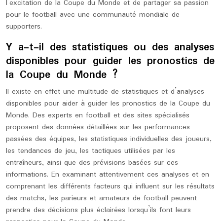
l’excitation de la Coupe du Monde et de partager sa passion
pour le football avec une communauté mondiale de
supporters.
Y a-t-il des statistiques ou des analyses
disponibles pour guider les pronostics de
la Coupe du Monde ?
Il existe en effet une multitude de statistiques et d’analyses
disponibles pour aider à guider les pronostics de la Coupe du
Monde. Des experts en football et des sites spécialisés
proposent des données détaillées sur les performances
passées des équipes, les statistiques individuelles des joueurs,
les tendances de jeu, les tactiques utilisées par les
entraîneurs, ainsi que des prévisions basées sur ces
informations. En examinant attentivement ces analyses et en
comprenant les différents facteurs qui influent sur les résultats
des matchs, les parieurs et amateurs de football peuvent
prendre des décisions plus éclairées lorsqu’ils font leurs