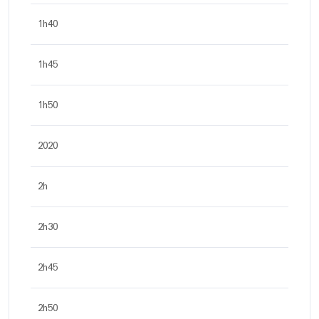
1h40
1h45
1h50
2020
2h
2h30
2h45
2h50