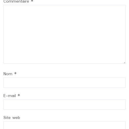
Commentaire
*
Nom
*
E-mail
*
Site web