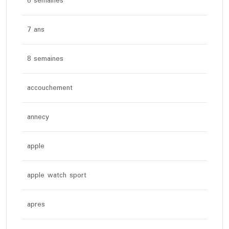
6 semaines
7 ans
8 semaines
accouchement
annecy
apple
apple watch sport
apres