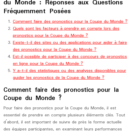
du Monde : Réponses aux Questions
Fréquemment Posées
Comment faire des pronostics pour la Coupe du Monde ?
Quels sont les facteurs à prendre en compte lors des
pronostics pour la Coupe du Monde ?
Existe-t-il des sites ou des applications pour aider à faire
des pronostics pour la Coupe du Monde ?
Est-il possible de participer à des concours de pronostics
en ligne pour la Coupe du Monde ?
Y a-t-il des statistiques ou des analyses disponibles pour
guider les pronostics de la Coupe du Monde ?
Comment faire des pronostics pour la
Coupe du Monde ?
Pour faire des pronostics pour la Coupe du Monde, il est
essentiel de prendre en compte plusieurs éléments clés. Tout
d’abord, il est important de suivre de près la forme actuelle
des équipes participantes, en examinant leurs performances