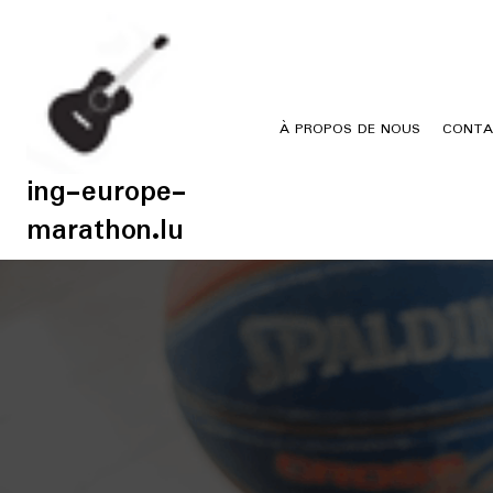
Skip
to
content
À PROPOS DE NOUS
CONTA
ing-europe-
marathon.lu