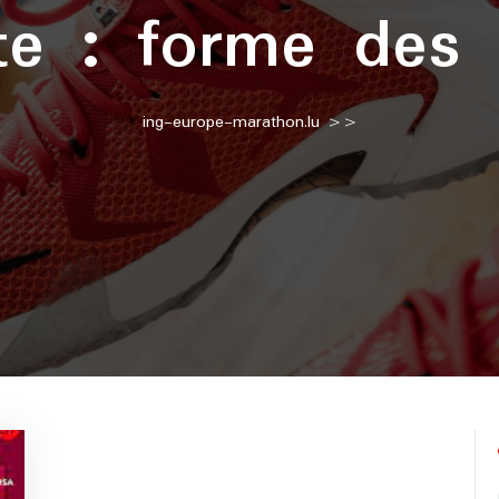
tte :
forme des 
ing-europe-marathon.lu
>>