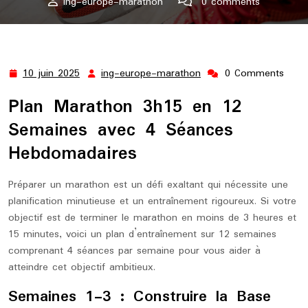
ing-europe-marathon
0 comments
ing-europe-marathon.lu
>>
Uncategorized
>> Plan
Marathon 3h15 en 12 Semaines avec 4 Séances
Hebdomadaires: Objectif Performance
10 juin 2025
ing-europe-marathon
0 Comments
10
ing-
juin
europe-
Plan Marathon 3h15 en 12
2025
marathon
Semaines avec 4 Séances
Hebdomadaires
Préparer un marathon est un défi exaltant qui nécessite une
planification minutieuse et un entraînement rigoureux. Si votre
objectif est de terminer le marathon en moins de 3 heures et
15 minutes, voici un plan d’entraînement sur 12 semaines
comprenant 4 séances par semaine pour vous aider à
atteindre cet objectif ambitieux.
Semaines 1-3 : Construire la Base