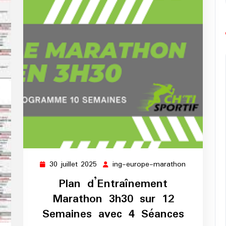
30 juillet 2025
ing-europe-marathon
30
ing-
juillet
europe-
Plan d’Entraînement
2025
marathon
Marathon 3h30 sur 12
Semaines avec 4 Séances