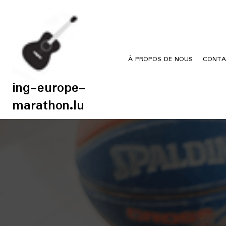
Skip
to
content
À PROPOS DE NOUS
CONTA
ing-europe-
marathon.lu