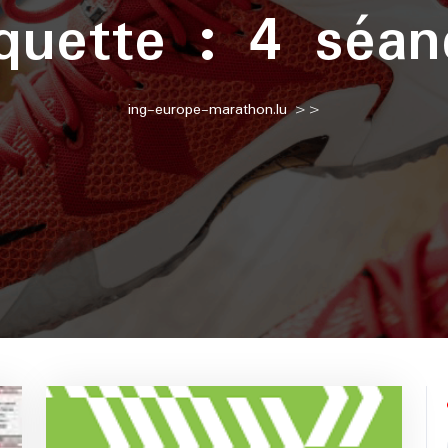
iquette :
4 séan
ing-europe-marathon.lu
>>