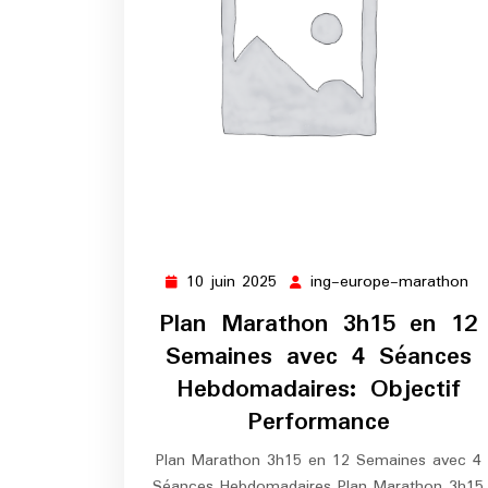
10 juin 2025
ing-europe-marathon
10
in
juin
eu
Plan Marathon 3h15 en 12
2025
ma
Semaines avec 4 Séances
Hebdomadaires: Objectif
Performance
Plan Marathon 3h15 en 12 Semaines avec 4
Séances Hebdomadaires Plan Marathon 3h15