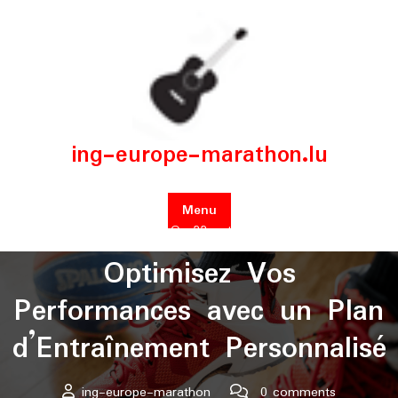
Skip
to
content
ing-europe-marathon.lu
Menu
Posted On 22 octobre 2024
Optimisez Vos
Performances avec un Plan
d’Entraînement Personnalisé
ing-europe-marathon
0 comments