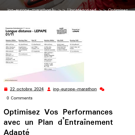
ing-europe-marathon.lu
>>
Uncategorized
>> Optimisez
Vos Performances avec un Plan d’Entraînement Personnalisé
22 octobre 2024
ing-europe-marathon
22
ing-
octobre
europe-
0 Comments
2024
marathon
Optimisez Vos Performances
avec un Plan d’Entraînement
Adapté