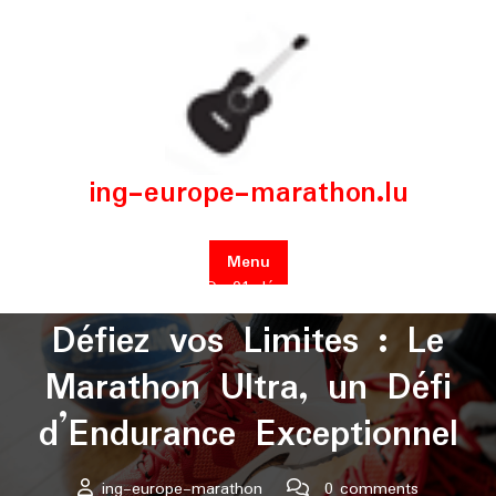
Skip
to
content
ing-europe-marathon.lu
Menu
Posted On 01 décembre 2025
Défiez vos Limites : Le
Marathon Ultra, un Défi
d’Endurance Exceptionnel
ing-europe-marathon
0 comments