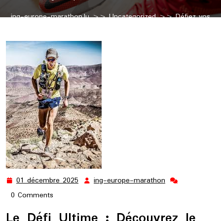
ing-europe-marathon.lu
>>
Uncategorized
>> Défiez vos
Limites : Le Marathon Ultra, un Défi d’Endurance Exceptionnel
01 décembre 2025
ing-europe-marathon
01
ing-
décembre
europe-
0 Comments
2025
marathon
Le Défi Ultime : Découvrez le