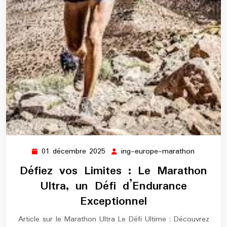
01 décembre 2025
ing-europe-marathon
01
ing-
décembre
europe-
Défiez vos Limites : Le Marathon
2025
maratho
Ultra, un Défi d’Endurance
Exceptionnel
Article sur le Marathon Ultra Le Défi Ultime : Découvrez