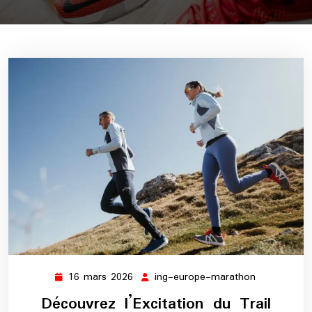
16 mars 2026
ing-europe-marathon
16
ing-
mars
europe-
Découvrez l’Excitation du Trail
2026
marathon