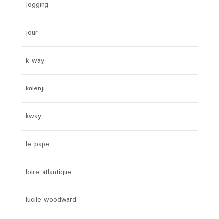
jogging
jour
k way
kalenji
kway
le pape
loire atlantique
lucile woodward