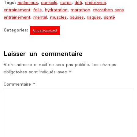
Tags:
audacieux
,
conseils
,
corps
,
défi
,
endurance
,
entraînement
,
folie
,
hydratation
,
marathon
,
marathon sans
entrainement
,
mental
,
muscles
,
pauses
,
risques
,
santé
Categories:
Uncategorized
Laisser un commentaire
Votre adresse e-mail ne sera pas publiée.
Les champs
obligatoires sont indiqués avec
*
Commentaire
*