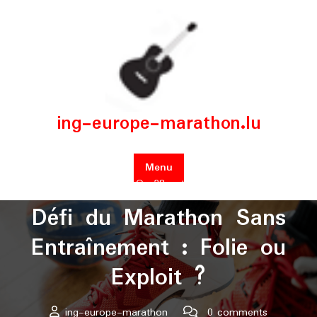
Skip
to
content
ing-europe-marathon.lu
Menu
Posted On 28 octobre 2024
Défi du Marathon Sans
Entraînement : Folie ou
Exploit ?
ing-europe-marathon
0 comments