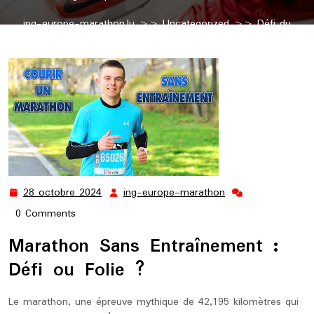
ing-europe-marathon.lu
>>
Uncategorized
>> Défi du
Marathon Sans Entraînement : Folie ou Exploit ?
28 octobre 2024
ing-europe-marathon
28
ing-
octobre
europe-
0 Comments
2024
marathon
Marathon Sans Entraînement :
Défi ou Folie ?
Le marathon, une épreuve mythique de 42,195 kilomètres qui