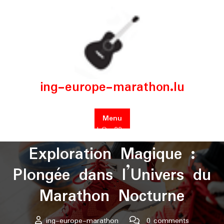
Skip
to
content
ing-europe-marathon.lu
Menu
Posted On 22 août 2024
Exploration Magique :
Plongée dans l’Univers du
Marathon Nocturne
ing-europe-marathon
0 comments