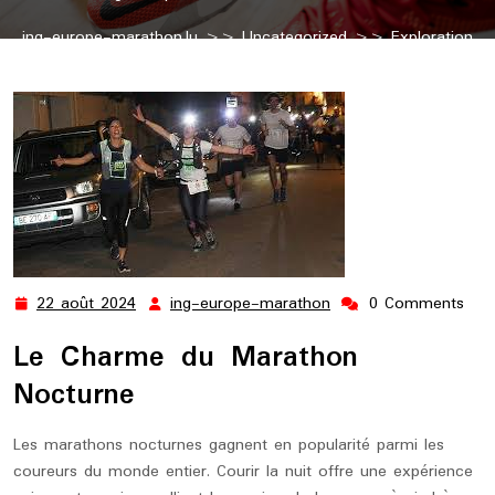
ing-europe-marathon.lu
>>
Uncategorized
>> Exploration
Magique : Plongée dans l’Univers du Marathon Nocturne
22 août 2024
ing-europe-marathon
0 Comments
22
ing-
août
europe-
Le Charme du Marathon
2024
marathon
Nocturne
Les marathons nocturnes gagnent en popularité parmi les
coureurs du monde entier. Courir la nuit offre une expérience