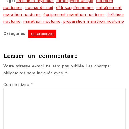
Tags:
ambiance mystique
,
atmosphère unique
,
coureurs
nocturnes
,
course de nuit
,
défi supplémentaire
,
entraînement
marathon nocturne
,
équipement marathon nocturne
,
fraîcheur
nocturne
,
marathon nocturne
,
préparation marathon nocturne
Categories:
Uncategorized
Laisser un commentaire
Votre adresse e-mail ne sera pas publiée.
Les champs
obligatoires sont indiqués avec
*
Commentaire
*