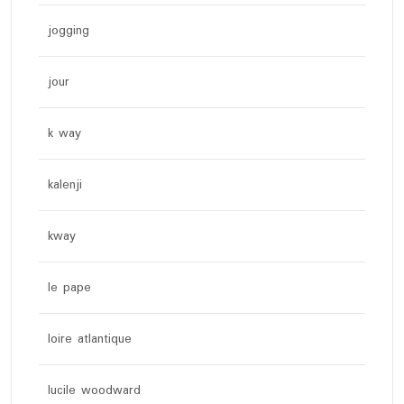
jogging
jour
k way
kalenji
kway
le pape
loire atlantique
lucile woodward