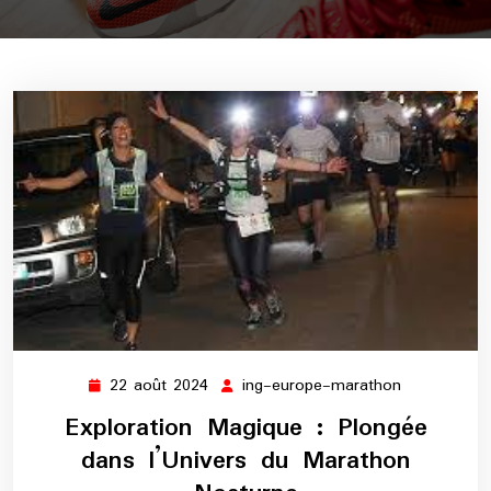
22 août 2024
ing-europe-marathon
22
ing-
août
europe-
Exploration Magique : Plongée
2024
marathon
dans l’Univers du Marathon