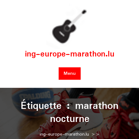
Skip
to
content
ing-europe-marathon.lu
Menu
Étiquette :
marathon
nocturne
ing-europe-marathon.lu
>>