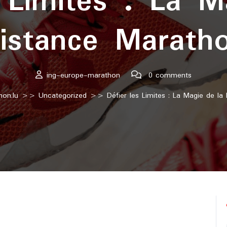
s Limites : La M
istance Marath
ing-europe-marathon
0 comments
on.lu
>>
Uncategorized
>> Défier les Limites : La Magie de la