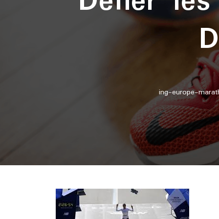
Défier le
D
ing-europe-marath