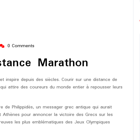
0 Comments
ng-
urope-
stance Marathon
arathon
t inspire depuis des siècles. Courir sur une distance de
 qui attire des coureurs du monde entier à repousser leurs
e de Philippidès, un messager grec antique qui aurait
 Athènes pour annoncer la victoire des Grecs sur les
épreuves les plus emblématiques des Jeux Olympiques