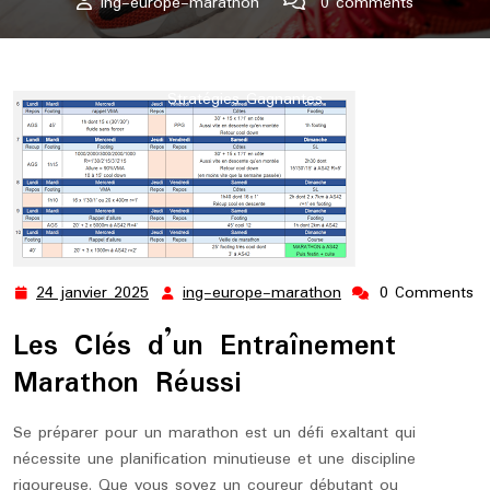
ing-europe-marathon
0 comments
ing-europe-marathon.lu
>>
Uncategorized
>> Les Clés
d’une Préparation Marathon Réussie : Entraînements et
Stratégies Gagnantes
24 janvier 2025
ing-europe-marathon
0 Comments
24
ing-
janvier
europe-
Les Clés d’un Entraînement
2025
marathon
Marathon Réussi
Se préparer pour un marathon est un défi exaltant qui
nécessite une planification minutieuse et une discipline
rigoureuse. Que vous soyez un coureur débutant ou