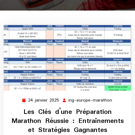
24 janvier 2025
ing-europe-marathon
24
ing-
janvier
europe-
Les Clés d’une Préparation
2025
marathon
Marathon Réussie : Entraînements
et Stratégies Gagnantes