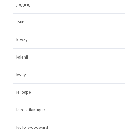
jogging
jour
k way
kalenji
kway
le pape
loire atlantique
lucile woodward