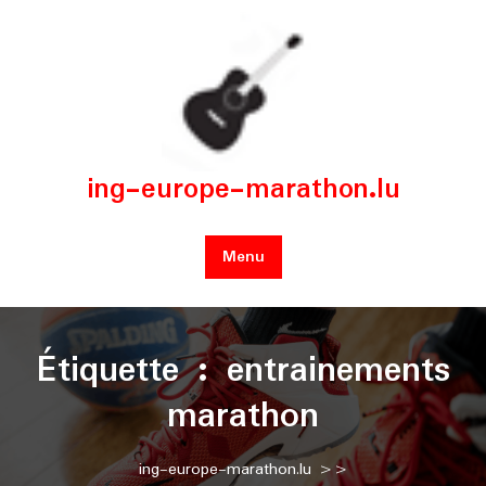
Skip
to
content
ing-europe-marathon.lu
Menu
Étiquette :
entrainements
marathon
ing-europe-marathon.lu
>>