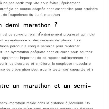
 à ne pas partir trop vite pour éviter l’épuisement
tratégie de course adaptée sont essentielles pour atteindre
nt de l’expérience du demi-marathon.
n demi marathon ?
tiel de suivre un plan d’entraînement progressif qui inclut
nt en endurance et des sessions de vitesse. Il est
tance parcourue chaque semaine pour renforcer
 et une hydratation adéquate sont cruciales pour soutenir
l est également important de se reposer suffisamment et
venir les blessures et améliorer la souplesse musculaire.
uise de préparation peut aider à tester ses capacités et à
entre un marathon et un semi-
 semi-marathon réside dans la distance à parcourir. Un
mètres, tandis qu’un semi-marathon couvre une distance