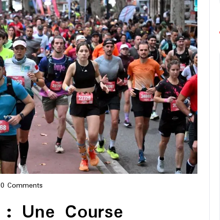
0 Comments
pe-
 : Une Course
thon