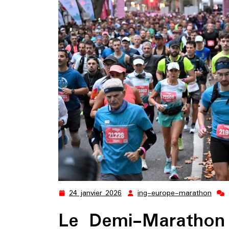
24 janvier 2026
ing-europe-marathon
24
ing-
janvier
euro
Le Demi-Marathon
2026
mara