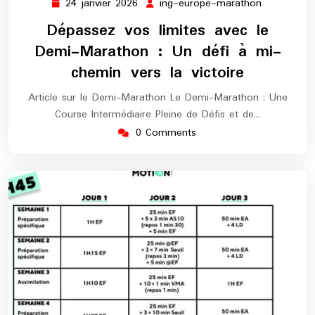
24 janvier 2026
ing-europe-marathon
24
ing-
janvier
europe-
Dépassez vos limites avec le
2026
marathon
Demi-Marathon : Un défi à mi-
chemin vers la victoire
Article sur le Demi-Marathon Le Demi-Marathon : Une
Course Intermédiaire Pleine de Défis et de…
0 Comments