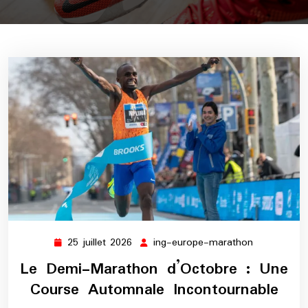
25 juillet 2026
ing-europe-marathon
25
ing-
juillet
europe-
Le Demi-Marathon d’Octobre : Une
2026
marathon
Course Automnale Incontournable