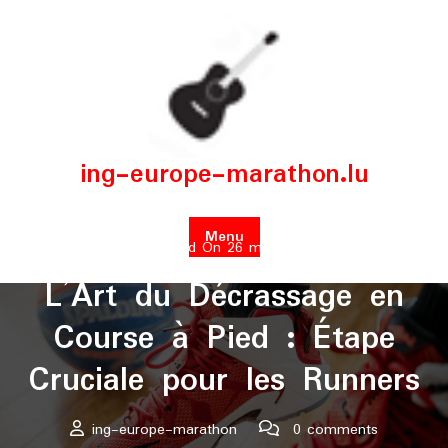
Skip
to
content
ing-europe-marathon.lu
Menu
Posted On 26 mars 2026
L’Art du Décrassage en
Course à Pied : Étape
Cruciale pour les Runners
ing-europe-marathon
0 comments