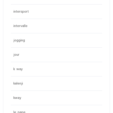
intersport
intervalle
jogging
jour
k way
kalenji
kway
le pape