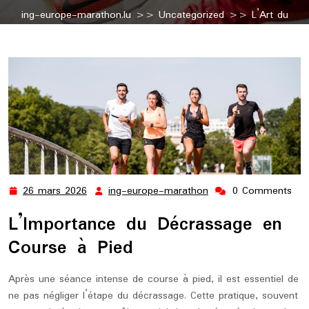
ing-europe-marathon.lu
>>
Uncategorized
>> L’Art du
Décrassage en Course à Pied : Étape Cruciale pour les
Runners
26 mars 2026
ing-europe-marathon
0 Comments
26
ing-
mars
europe-
L’Importance du Décrassage en
2026
marathon
Course à Pied
Après une séance intense de course à pied, il est essentiel de
ne pas négliger l’étape du décrassage. Cette pratique, souvent