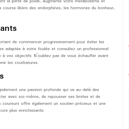
ement la perte de poids, augmente votre métabolisme et
 la course libère des endorphines, les hormones du bonheur,
ants
mportant de commencer progressivement pour éviter les
res adaptée à votre foulée et consultez un professionnel
 à vos objectifs. N’oubliez pas de vous échauffer avant
nir les courbatures.
s
apidement une passion profonde qui va au-delà des
cter avec soi-même, de repousser ses limites et de
s coureurs offre également un soutien précieux et une
ore plus enrichissante.