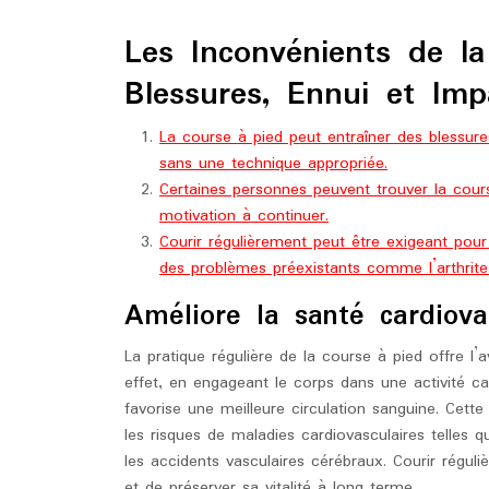
Les Inconvénients de l
Blessures, Ennui et Impa
La course à pied peut entraîner des blessure
sans une technique appropriée.
Certaines personnes peuvent trouver la cou
motivation à continuer.
Courir régulièrement peut être exigeant pour 
des problèmes préexistants comme l’arthrite
Améliore la santé cardiova
La pratique régulière de la course à pied offre l’
effet, en engageant le corps dans une activité ca
favorise une meilleure circulation sanguine. Cette
les risques de maladies cardiovasculaires telles q
les accidents vasculaires cérébraux. Courir régu
et de préserver sa vitalité à long terme.