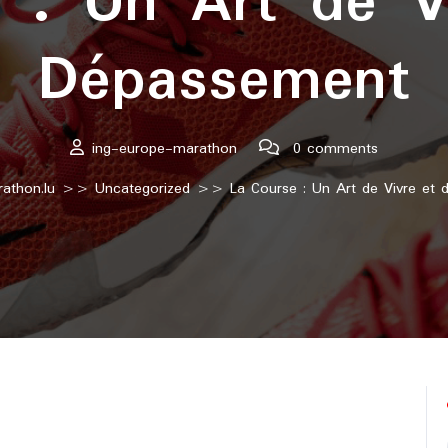
 : Un Art de V
Dépassement
ing-europe-marathon
0 comments
athon.lu
>>
Uncategorized
>> La Course : Un Art de Vivre et 