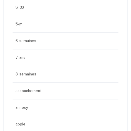
5h30
5km
6 semaines
7 ans
8 semaines
accouchement
annecy
apple