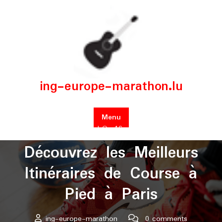
Skip
to
content
ing-europe-marathon.lu
Menu
Posted On 16 mai 2026
Découvrez les Meilleurs
Itinéraires de Course à
Pied à Paris
ing-europe-marathon
0 comments