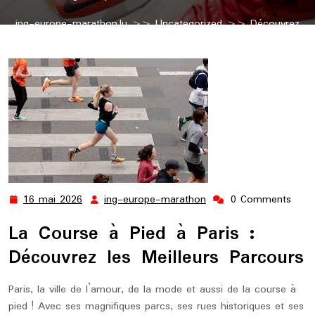
ing-europe-marathon.lu
>>
Uncategorized
>> Découvrez
les Meilleurs Itinéraires de Course à Pied à Paris
16 mai 2026
ing-europe-marathon
0 Comments
16
ing-
mai
europe-
La Course à Pied à Paris :
2026
marathon
Découvrez les Meilleurs Parcours
Paris, la ville de l’amour, de la mode et aussi de la course à
pied ! Avec ses magnifiques parcs, ses rues historiques et ses