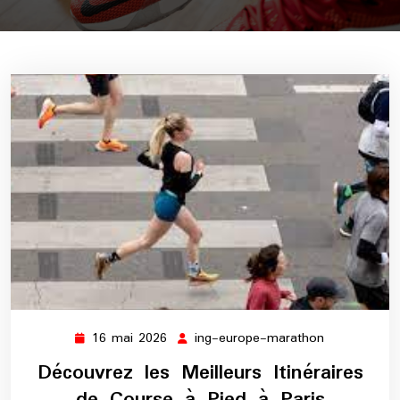
16 mai 2026
ing-europe-marathon
16
ing-
mai
europe-
Découvrez les Meilleurs Itinéraires
2026
marathon
de Course à Pied à Paris