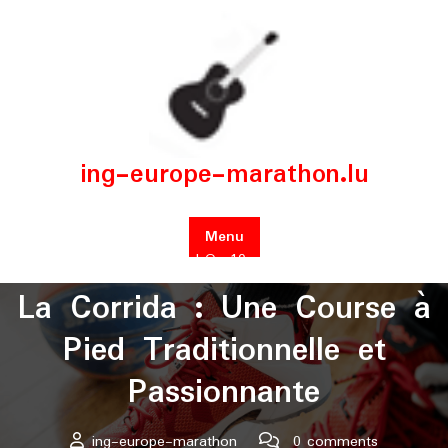
Skip
to
content
ing-europe-marathon.lu
Menu
Posted On 10 avril 2025
La Corrida : Une Course à
Pied Traditionnelle et
Passionnante
ing-europe-marathon
0 comments