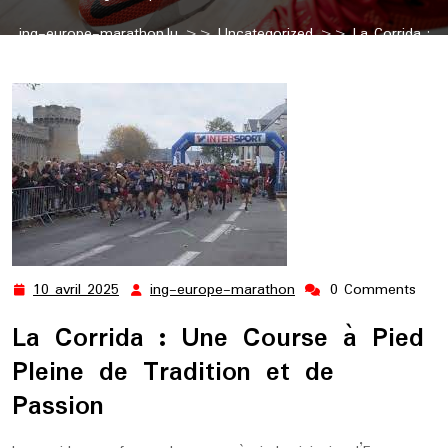
ing-europe-marathon.lu
>>
Uncategorized
>> La Corrida :
Une Course à Pied Traditionnelle et Passionnante
10 avril 2025
ing-europe-marathon
0 Comments
10
ing-
avril
europe-
La Corrida : Une Course à Pied
2025
marathon
Pleine de Tradition et de
Passion