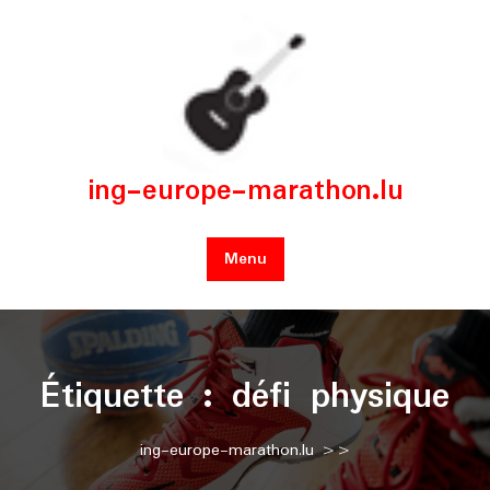
Skip
to
content
ing-europe-marathon.lu
Menu
Étiquette :
défi physique
ing-europe-marathon.lu
>>