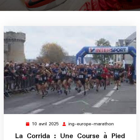
10 avril 2025
ing-europe-marathon
10
ing-
avril
europe-
La Corrida : Une Course à Pied
2025
marathon