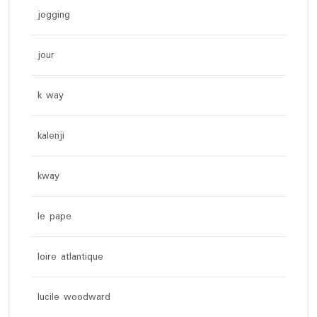
jogging
jour
k way
kalenji
kway
le pape
loire atlantique
lucile woodward