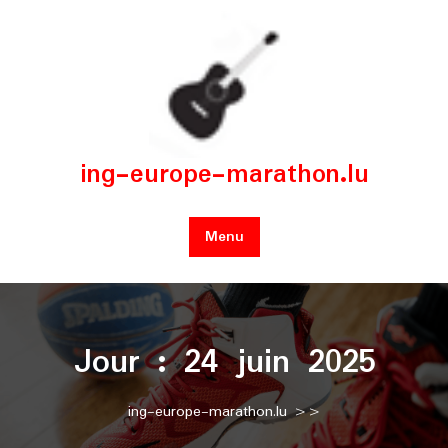
Skip
to
content
ing-europe-marathon.lu
Menu
Jour :
24 juin 2025
ing-europe-marathon.lu
>>