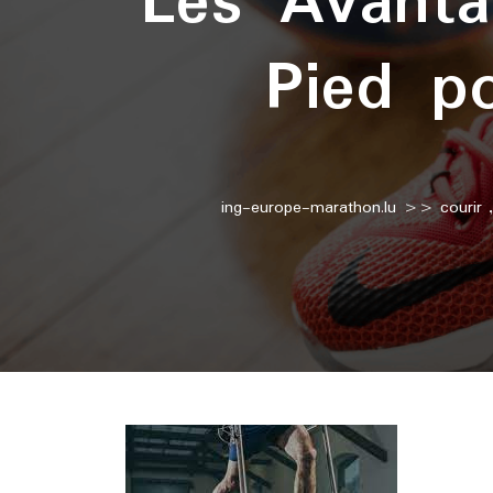
Les Avanta
Pied p
ing-europe-marathon.lu
>>
courir