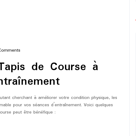
Comments
-
 Tapis de Course à
on
ntraînement
ant cherchant à améliorer votre condition physique, les
imable pour vos séances d’entraînement. Voici quelques
 course peut être bénéfique :