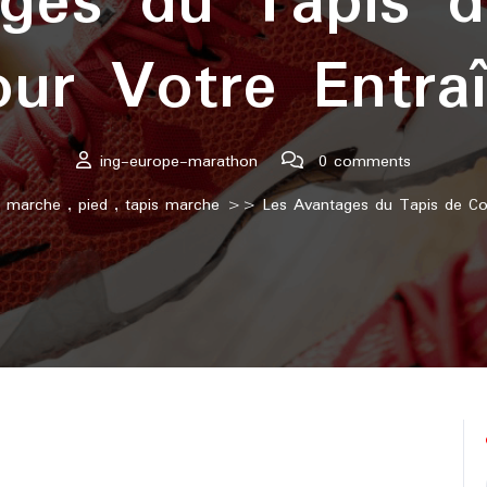
ges du Tapis 
our Votre Entra
ing-europe-marathon
0 comments
,
marche
,
pied
,
tapis marche
>> Les Avantages du Tapis de Cou