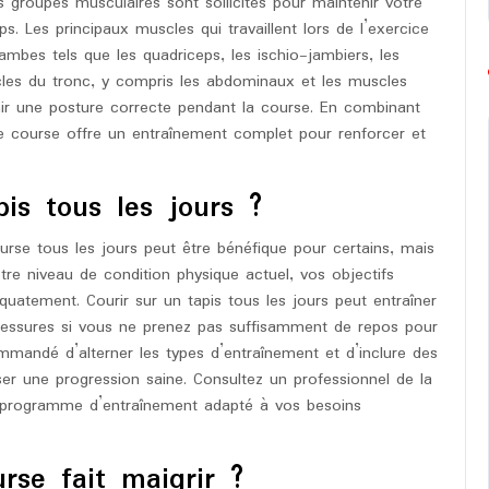
s groupes musculaires sont sollicités pour maintenir votre
rps. Les principaux muscles qui travaillent lors de l’exercice
ambes tels que les quadriceps, les ischio-jambiers, les
scles du tronc, y compris les abdominaux et les muscles
nir une posture correcte pendant la course. En combinant
 de course offre un entraînement complet pour renforcer et
is tous les jours ?
ourse tous les jours peut être bénéfique pour certains, mais
re niveau de condition physique actuel, vos objectifs
uatement. Courir sur un tapis tous les jours peut entraîner
lessures si vous ne prenez pas suffisamment de repos pour
mmandé d’alterner les types d’entraînement et d’inclure des
iser une progression saine. Consultez un professionnel de la
n programme d’entraînement adapté à vos besoins
rse fait maigrir ?