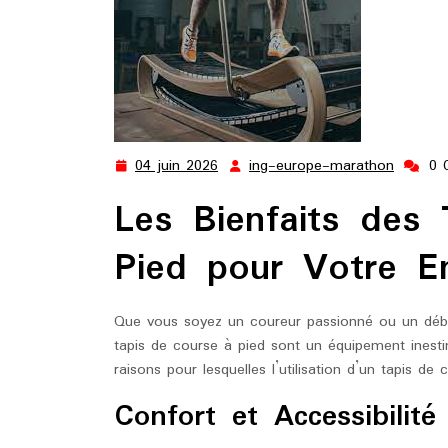
04 juin 2026
ing-europe-marathon
0 
04
ing-
juin
europe
Les Bienfaits des
2026
marath
Pied pour Votre E
Que vous soyez un coureur passionné ou un début
tapis de course à pied sont un équipement inest
raisons pour lesquelles l’utilisation d’un tapis de
Confort et Accessibilité