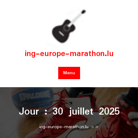
Skip
to
content
ing-europe-marathon.lu
Menu
Jour :
30 juillet 2025
ing-europe-marathon.lu
>>