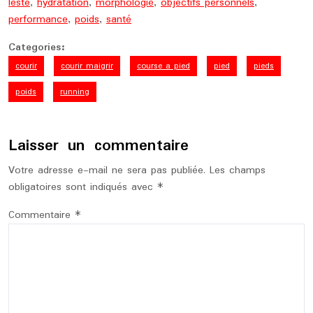
lesté
,
hydratation
,
morphologie
,
objectifs personnels
,
performance
,
poids
,
santé
Categories:
courir
courir maigrir
course a pied
pied
pieds
poids
running
Laisser un commentaire
Votre adresse e-mail ne sera pas publiée.
Les champs
obligatoires sont indiqués avec
*
Commentaire
*