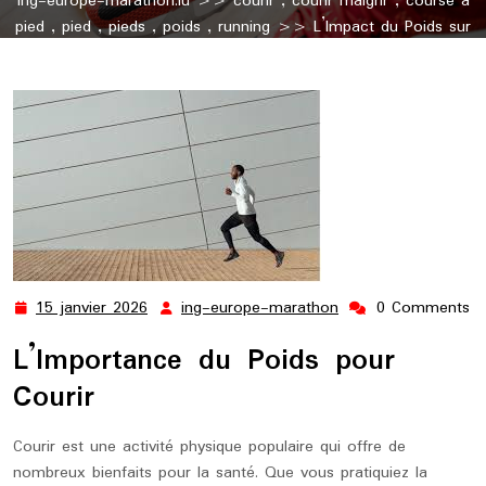
ing-europe-marathon.lu
>>
courir
,
courir maigrir
,
course a
pied
,
pied
,
pieds
,
poids
,
running
>> L’Impact du Poids sur
la Course à Pied
15 janvier 2026
ing-europe-marathon
0 Comments
15
ing-
janvier
europe-
L’Importance du Poids pour
2026
marathon
Courir
Courir est une activité physique populaire qui offre de
nombreux bienfaits pour la santé. Que vous pratiquiez la