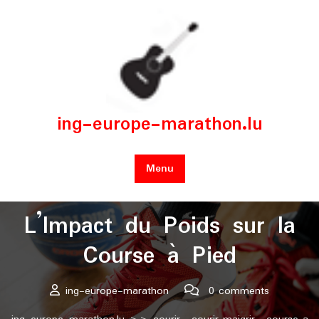
Skip
to
content
ing-europe-marathon.lu
Menu
Posted On 15 janvier 2026
L’Impact du Poids sur la
Course à Pied
ing-europe-marathon
0 comments