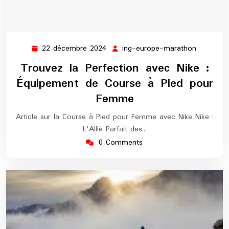
22 décembre 2024
ing-europe-marathon
22
ing-
décembre
europe-
Trouvez la Perfection avec Nike :
2024
maratho
Équipement de Course à Pied pour
Femme
Article sur la Course à Pied pour Femme avec Nike Nike :
L'Allié Parfait des…
0 Comments