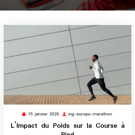
15 janvier 2026
ing-europe-marathon
15
ing-
janvier
europe-
L’Impact du Poids sur la Course à
2026
marathon
Pied