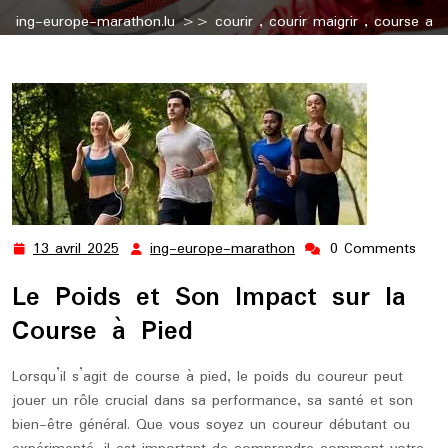
ing-europe-marathon.lu
>>
courir
,
courir maigrir
,
course a
pied
,
pied
,
pieds
,
poids
,
running
>> L’Impact du Poids sur
la Pratique de la Course à Pied
13 avril 2025
ing-europe-marathon
0 Comments
13
ing-
avril
europe-
Le Poids et Son Impact sur la
2025
marathon
Course à Pied
Lorsqu’il s’agit de course à pied, le poids du coureur peut
jouer un rôle crucial dans sa performance, sa santé et son
bien-être général. Que vous soyez un coureur débutant ou