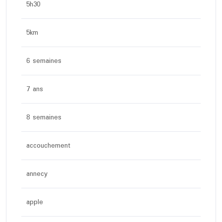
5h30
5km
6 semaines
7 ans
8 semaines
accouchement
annecy
apple