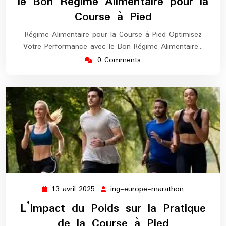
le Bon Régime Alimentaire pour la
Course à Pied
Régime Alimentaire pour la Course à Pied Optimisez
Votre Performance avec le Bon Régime Alimentaire…
0 Comments
13 avril 2025
ing-europe-marathon
13
ing-
avril
europe-
L’Impact du Poids sur la Pratique
2025
marathon
de la Course à Pied