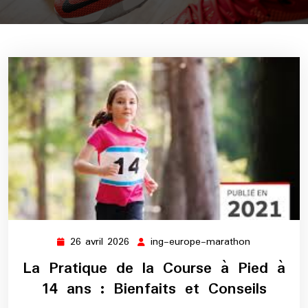
26 avril 2026
ing-europe-marathon
26
ing-
avril
europe-
La Pratique de la Course à Pied à
2026
marathon
14 ans : Bienfaits et Conseils