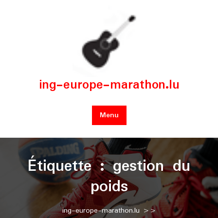
Skip
to
content
ing-europe-marathon.lu
Menu
Étiquette :
gestion du
poids
ing-europe-marathon.lu
>>