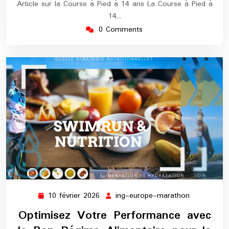
Article sur la Course à Pied à 14 ans La Course à Pied à
14…
0 Comments
10 février 2026
ing-europe-marathon
10
ing-
février
europe-
Optimisez Votre Performance avec
2026
marathon