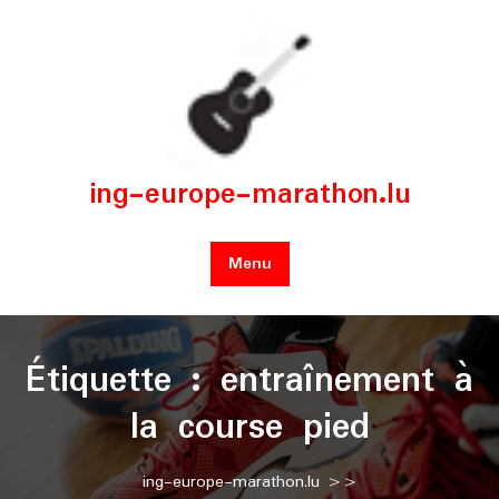
Skip
to
content
ing-europe-marathon.lu
Menu
Étiquette :
entraînement à
la course pied
ing-europe-marathon.lu
>>