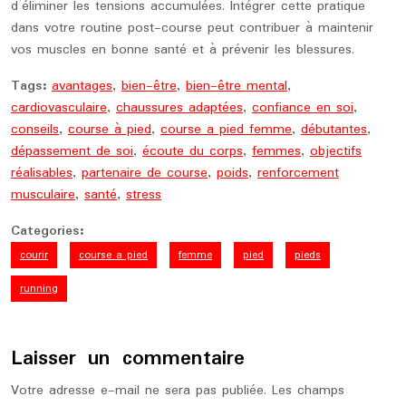
d’éliminer les tensions accumulées. Intégrer cette pratique
dans votre routine post-course peut contribuer à maintenir
vos muscles en bonne santé et à prévenir les blessures.
Tags:
avantages
,
bien-être
,
bien-être mental
,
cardiovasculaire
,
chaussures adaptées
,
confiance en soi
,
conseils
,
course à pied
,
course a pied femme
,
débutantes
,
dépassement de soi
,
écoute du corps
,
femmes
,
objectifs
réalisables
,
partenaire de course
,
poids
,
renforcement
musculaire
,
santé
,
stress
Categories:
courir
course a pied
femme
pied
pieds
running
Laisser un commentaire
Votre adresse e-mail ne sera pas publiée.
Les champs