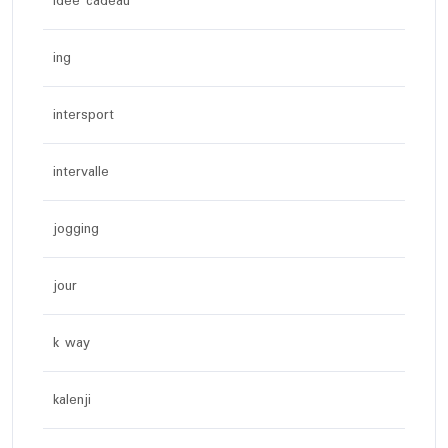
idée cadeau
ing
intersport
intervalle
jogging
jour
k way
kalenji