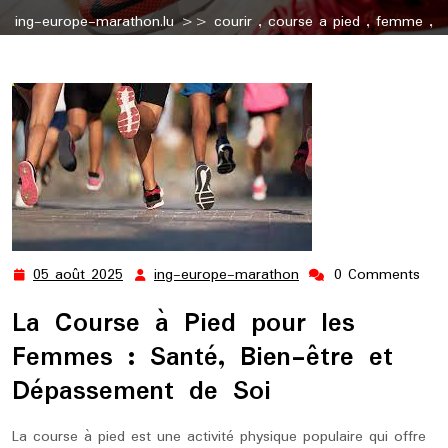
ing-europe-marathon.lu
>>
courir
,
course a pied
,
femme
,
pied
,
pieds
,
running
>> La Course à Pied au Féminin :
Bienfaits et Conseils pour les Femmes
05 août 2025
ing-europe-marathon
0 Comments
05
ing-
août
europe-
La Course à Pied pour les
2025
marathon
Femmes : Santé, Bien-être et
Dépassement de Soi
La course à pied est une activité physique populaire qui offre