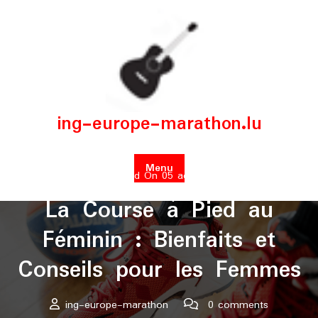
Skip
to
content
ing-europe-marathon.lu
Menu
Posted On 05 août 2025
La Course à Pied au
Féminin : Bienfaits et
Conseils pour les Femmes
ing-europe-marathon
0 comments