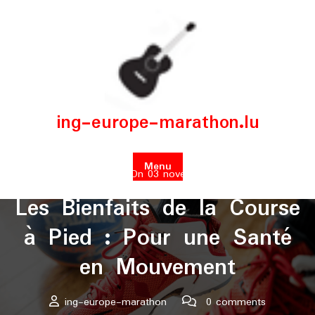
Skip
to
content
ing-europe-marathon.lu
Menu
Posted On 03 novembre 2024
Les Bienfaits de la Course
à Pied : Pour une Santé
en Mouvement
ing-europe-marathon
0 comments