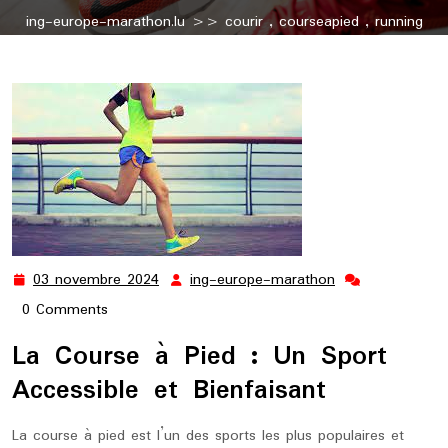
ing-europe-marathon.lu
>>
courir
,
courseapied
,
running
>> Les Bienfaits de la Course à Pied : Pour une Santé en
Mouvement
03 novembre 2024
ing-europe-marathon
03
ing-
novembre
europe-
0 Comments
2024
marathon
La Course à Pied : Un Sport
Accessible et Bienfaisant
La course à pied est l’un des sports les plus populaires et