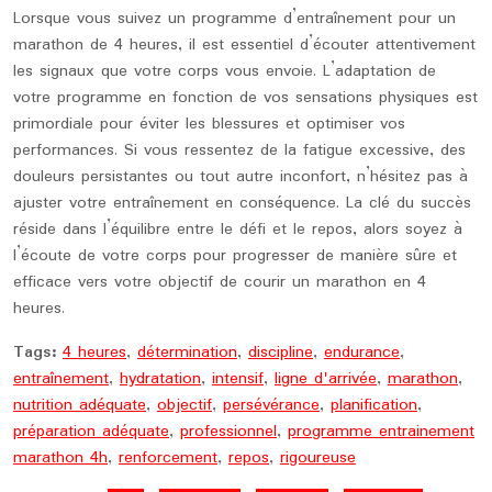
Lorsque vous suivez un programme d’entraînement pour un
marathon de 4 heures, il est essentiel d’écouter attentivement
les signaux que votre corps vous envoie. L’adaptation de
votre programme en fonction de vos sensations physiques est
primordiale pour éviter les blessures et optimiser vos
performances. Si vous ressentez de la fatigue excessive, des
douleurs persistantes ou tout autre inconfort, n’hésitez pas à
ajuster votre entraînement en conséquence. La clé du succès
réside dans l’équilibre entre le défi et le repos, alors soyez à
l’écoute de votre corps pour progresser de manière sûre et
efficace vers votre objectif de courir un marathon en 4
heures.
Tags:
4 heures
,
détermination
,
discipline
,
endurance
,
entraînement
,
hydratation
,
intensif
,
ligne d'arrivée
,
marathon
,
nutrition adéquate
,
objectif
,
persévérance
,
planification
,
préparation adéquate
,
professionnel
,
programme entrainement
marathon 4h
,
renforcement
,
repos
,
rigoureuse