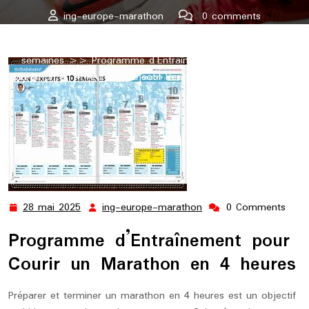
ing-europe-marathon
0 comments
ing-europe-marathon.lu
>>
4h
,
marathon
,
semaine
,
semaines
>> Programme d’Entraînement pour Courir un
Marathon en 4 heures : Objectif Réaliste ou Défi Ambitieux ?
28 mai 2025
ing-europe-marathon
0 Comments
28
ing-
mai
europe-
Programme d’Entraînement pour
2025
marathon
Courir un Marathon en 4 heures
Préparer et terminer un marathon en 4 heures est un objectif