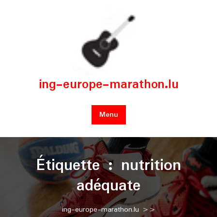
Skip
to
content
ing-europe-marathon.lu
Menu
Étiquette :
nutrition
adéquate
ing-europe-marathon.lu
>>