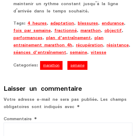
maintenir un rythme constant jusqu’à la ligne
d’arrivée dans le temps souhaité.
Tags:
4 heures
,
adaptation
,
blessures
,
endurance
,
fois par semaine
,
fractionné
,
marathon
,
objectif
,
performances
,
plan d'entraînement
,
plan
entrainement marathon 4h
,
récupération
,
résistance
,
séances d'entraînement
,
semaine
,
vitesse
Categories:
marathon
semaine
Laisser un commentaire
Votre adresse e-mail ne sera pas publiée.
Les champs
obligatoires sont indiqués avec
*
Commentaire
*