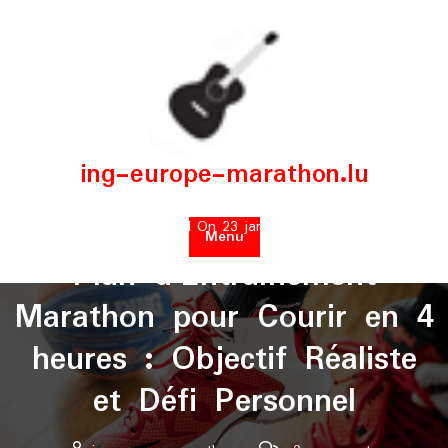
Skip
to
content
ing-europe-marathon.lu
Posted On 23 janvier 2025
Menu
Plan d’Entraînement
Marathon pour Courir en 4
heures : Objectif Réaliste
et Défi Personnel