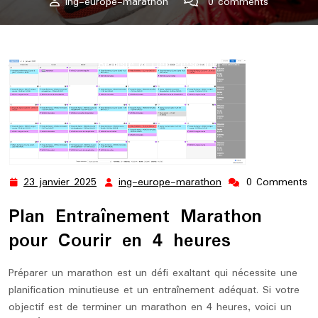
ing-europe-marathon
0 comments
ing-europe-marathon.lu
>>
marathon
,
semaine
>> Plan
d’Entraînement Marathon pour Courir en 4 heures : Objectif
Réaliste et Défi Personnel
23 janvier 2025
ing-europe-marathon
0 Comments
23
ing-
janvier
europe-
Plan Entraînement Marathon
2025
marathon
pour Courir en 4 heures
Préparer un marathon est un défi exaltant qui nécessite une
planification minutieuse et un entraînement adéquat. Si votre
objectif est de terminer un marathon en 4 heures, voici un