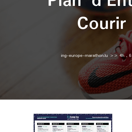
Plan d’En
Couri
ing-europe-marathon.lu
>>
4h
,
6