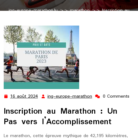
ing-europe-marathon.lu
>>
marathon
>> Inscription au
Marathon : Le Premier Pas vers la Ligne d’Arrivée
16 août 2024
ing-europe-marathon
0 Comments
16
ing-
août
europe-
Inscription au Marathon : Un
2024
marathon
Pas vers l’Accomplissement
Le marathon, cette épreuve mythique de 42,195 kilomètres,