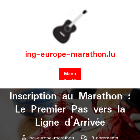
Skip
to
content
ing-europe-marathon.lu
Menu
Posted On 16 août 2024
Inscription au Marathon :
Le Premier Pas vers la
Ligne d’Arrivée
ing-europe-marathon
0 comments