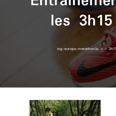
Entraîneme
les 3h15
ing-europe-marathon.lu
>>
3h1