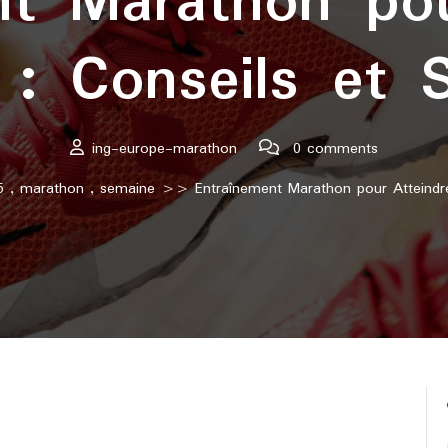
nt Marathon pou
 : Conseils et S
ing-europe-marathon
0 comments
5
,
marathon
,
semaine
>> Entraînement Marathon pour Atteindre l