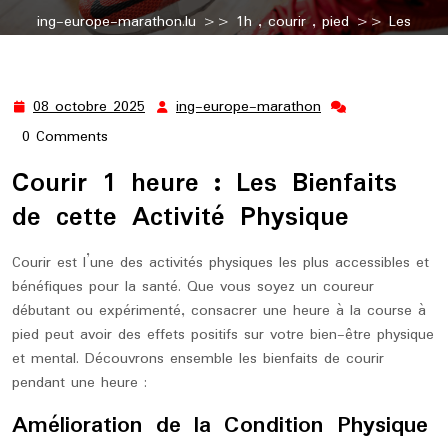
ing-europe-marathon.lu
>>
1h
,
courir
,
pied
>> Les
Bienfaits de Courir 1h : Une Heure Qui Transforme Votre
Santé
08 octobre 2025
ing-europe-marathon
08
ing-
octobre
europe-
0 Comments
2025
marathon
Courir 1 heure : Les Bienfaits
de cette Activité Physique
Courir est l’une des activités physiques les plus accessibles et
bénéfiques pour la santé. Que vous soyez un coureur
débutant ou expérimenté, consacrer une heure à la course à
pied peut avoir des effets positifs sur votre bien-être physique
et mental. Découvrons ensemble les bienfaits de courir
pendant une heure :
Amélioration de la Condition Physique