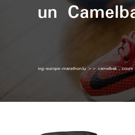
un Camelba
ing-europe-marathon.lu
>>
camelbak
,
courir