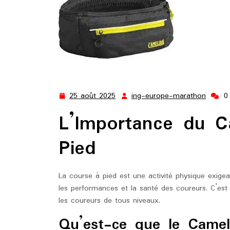
25 août 2025
ing-europe-marathon
0
25
ing-
août
europ
L’Importance du 
2025
marat
Pied
La course à pied est une activité physique exige
les performances et la santé des coureurs. C’est 
les coureurs de tous niveaux.
Qu’est-ce que le Came